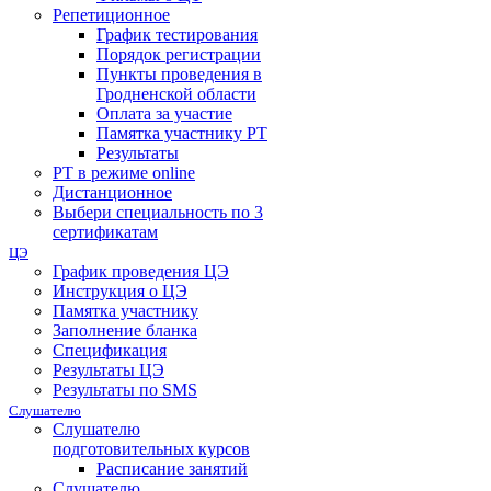
Репетиционное
График тестирования
Порядок регистрации
Пункты проведения в
Гродненской области
Оплата за участие
Памятка участнику РТ
Результаты
РТ в режиме online
Дистанционное
Выбери специальность по 3
сертификатам
ЦЭ
График проведения ЦЭ
Инструкция о ЦЭ
Памятка участнику
Заполнение бланка
Спецификация
Результаты ЦЭ
Результаты по SMS
Слушателю
Слушателю
подготовительных курсов
Расписание занятий
Слушателю