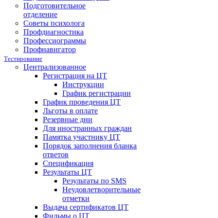
Подготовительное
отделение
Советы психолога
Профдиагностика
Профессиограммы
Профнавигатор
Тестирование
Централизованное
Регистрация на ЦТ
Инструкции
График регистрации
График проведения ЦТ
Льготы в оплате
Резервные дни
Для иностранных граждан
Памятка участнику ЦТ
Порядок заполнения бланка
ответов
Спецификация
Результаты ЦТ
Результаты по SMS
Неудовлетворительные
отметки
Выдача сертификатов ЦТ
Фильмы о ЦТ