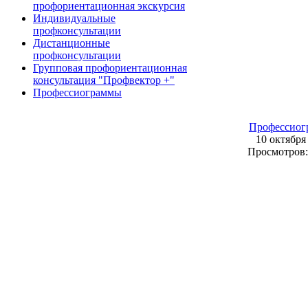
профориентационная экскурсия
Индивидуальные
профконсультации
Дистанционные
профконсультации
Групповая профориентационная
консультация "Профвектор +"
Профессиограммы
Профессиог
10 октября
Просмотров: