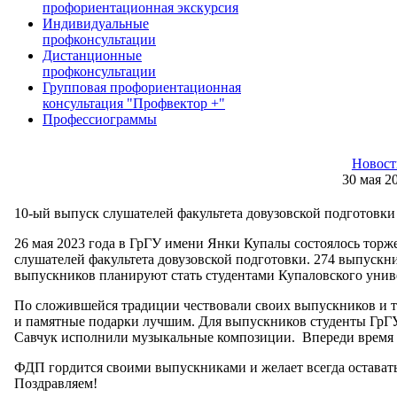
профориентационная экскурсия
Индивидуальные
профконсультации
Дистанционные
профконсультации
Групповая профориентационная
консультация "Профвектор +"
Профессиограммы
Новост
30 мая 2
10-ый выпуск слушателей факультета довузовской подготовки
26 мая 2023 года в ГрГУ имени Янки Купалы состоялось тор
слушателей факультета довузовской подготовки. 274 выпускн
выпускников планируют стать студентами Купаловского унив
По сложившейся традиции чествовали своих выпускников и т
и памятные подарки лучшим. Для выпускников студенты Гр
Савчук исполнили музыкальные композиции. Впереди время
ФДП гордится своими выпускниками и желает всегда оставать
Поздравляем!