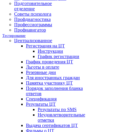
Подготовительное
отделение
Советы психолога
Профдиагностика
Профессиограммы
Профнавигатор
Тестирование
Централизованное
Регистрация на ЦТ
Инструкции
График регистрации
График проведения ЦТ
Льготы в оплате
Резервные дни
Для иностранных граждан
Памятка участнику ЦТ
Порядок заполнения бланка
ответов
Спецификация
Результаты ЦТ
Результаты по SMS
Неудовлетворительные
отметки
Выдача сертификатов ЦТ
Фильмы о ЦТ