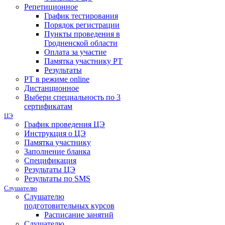
Репетиционное
График тестирования
Порядок регистрации
Пункты проведения в
Гродненской области
Оплата за участие
Памятка участнику РТ
Результаты
РТ в режиме online
Дистанционное
Выбери специальность по 3
сертификатам
ЦЭ
График проведения ЦЭ
Инструкция о ЦЭ
Памятка участнику
Заполнение бланка
Спецификация
Результаты ЦЭ
Результаты по SMS
Слушателю
Слушателю
подготовительных курсов
Расписание занятий
Слушателю