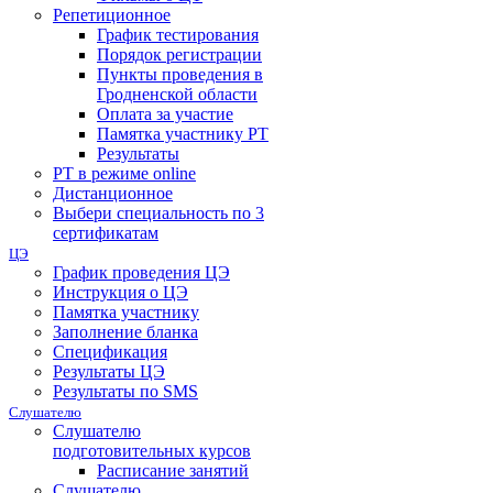
Репетиционное
График тестирования
Порядок регистрации
Пункты проведения в
Гродненской области
Оплата за участие
Памятка участнику РТ
Результаты
РТ в режиме online
Дистанционное
Выбери специальность по 3
сертификатам
ЦЭ
График проведения ЦЭ
Инструкция о ЦЭ
Памятка участнику
Заполнение бланка
Спецификация
Результаты ЦЭ
Результаты по SMS
Слушателю
Слушателю
подготовительных курсов
Расписание занятий
Слушателю