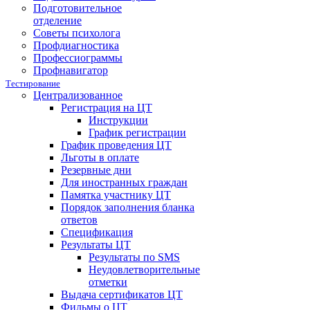
Подготовительное
отделение
Советы психолога
Профдиагностика
Профессиограммы
Профнавигатор
Тестирование
Централизованное
Регистрация на ЦТ
Инструкции
График регистрации
График проведения ЦТ
Льготы в оплате
Резервные дни
Для иностранных граждан
Памятка участнику ЦТ
Порядок заполнения бланка
ответов
Спецификация
Результаты ЦТ
Результаты по SMS
Неудовлетворительные
отметки
Выдача сертификатов ЦТ
Фильмы о ЦТ