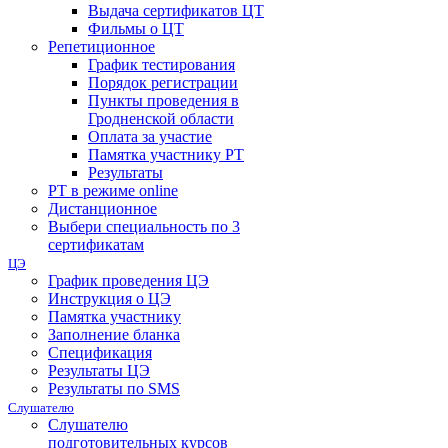
Выдача сертификатов ЦТ
Фильмы о ЦТ
Репетиционное
График тестирования
Порядок регистрации
Пункты проведения в
Гродненской области
Оплата за участие
Памятка участнику РТ
Результаты
РТ в режиме online
Дистанционное
Выбери специальность по 3
сертификатам
ЦЭ
График проведения ЦЭ
Инструкция о ЦЭ
Памятка участнику
Заполнение бланка
Спецификация
Результаты ЦЭ
Результаты по SMS
Слушателю
Слушателю
подготовительных курсов