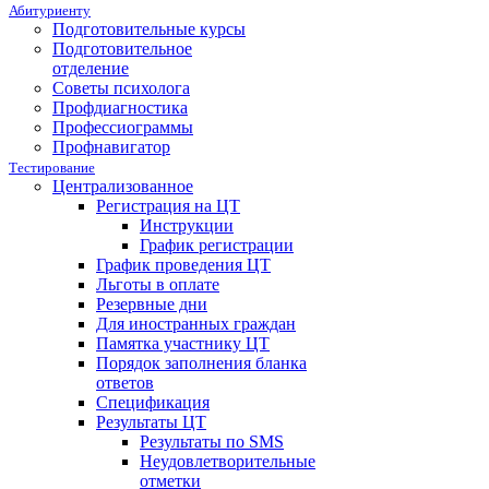
Абитуриенту
Подготовительные курсы
Подготовительное
отделение
Советы психолога
Профдиагностика
Профессиограммы
Профнавигатор
Тестирование
Централизованное
Регистрация на ЦТ
Инструкции
График регистрации
График проведения ЦТ
Льготы в оплате
Резервные дни
Для иностранных граждан
Памятка участнику ЦТ
Порядок заполнения бланка
ответов
Спецификация
Результаты ЦТ
Результаты по SMS
Неудовлетворительные
отметки