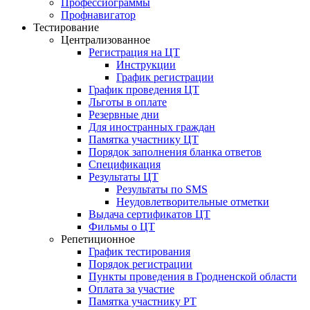
Профессиограммы
Профнавигатор
Тестирование
Централизованное
Регистрация на ЦТ
Инструкции
График регистрации
График проведения ЦТ
Льготы в оплате
Резервные дни
Для иностранных граждан
Памятка участнику ЦТ
Порядок заполнения бланка ответов
Спецификация
Результаты ЦТ
Результаты по SMS
Неудовлетворительные отметки
Выдача сертификатов ЦТ
Фильмы о ЦТ
Репетиционное
График тестирования
Порядок регистрации
Пункты проведения в Гродненской области
Оплата за участие
Памятка участнику РТ