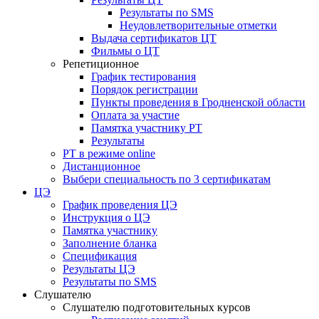
Результаты по SMS
Неудовлетворительные отметки
Выдача сертификатов ЦТ
Фильмы о ЦТ
Репетиционное
График тестирования
Порядок регистрации
Пункты проведения в Гродненской области
Оплата за участие
Памятка участнику РТ
Результаты
РТ в режиме online
Дистанционное
Выбери специальность по 3 сертификатам
ЦЭ
График проведения ЦЭ
Инструкция о ЦЭ
Памятка участнику
Заполнение бланка
Спецификация
Результаты ЦЭ
Результаты по SMS
Слушателю
Слушателю подготовительных курсов