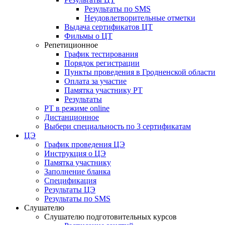
Результаты по SMS
Неудовлетворительные отметки
Выдача сертификатов ЦТ
Фильмы о ЦТ
Репетиционное
График тестирования
Порядок регистрации
Пункты проведения в Гродненской области
Оплата за участие
Памятка участнику РТ
Результаты
РТ в режиме online
Дистанционное
Выбери специальность по 3 сертификатам
ЦЭ
График проведения ЦЭ
Инструкция о ЦЭ
Памятка участнику
Заполнение бланка
Спецификация
Результаты ЦЭ
Результаты по SMS
Слушателю
Слушателю подготовительных курсов