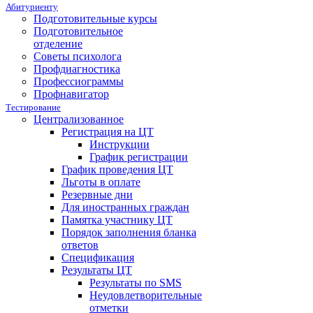
Абитуриенту
Подготовительные курсы
Подготовительное
отделение
Советы психолога
Профдиагностика
Профессиограммы
Профнавигатор
Тестирование
Централизованное
Регистрация на ЦТ
Инструкции
График регистрации
График проведения ЦТ
Льготы в оплате
Резервные дни
Для иностранных граждан
Памятка участнику ЦТ
Порядок заполнения бланка
ответов
Спецификация
Результаты ЦТ
Результаты по SMS
Неудовлетворительные
отметки