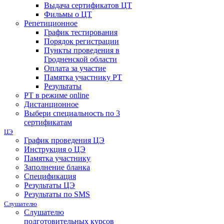
Выдача сертификатов ЦТ
Фильмы о ЦТ
Репетиционное
График тестирования
Порядок регистрации
Пункты проведения в
Гродненской области
Оплата за участие
Памятка участнику РТ
Результаты
РТ в режиме online
Дистанционное
Выбери специальность по 3
сертификатам
ЦЭ
График проведения ЦЭ
Инструкция о ЦЭ
Памятка участнику
Заполнение бланка
Спецификация
Результаты ЦЭ
Результаты по SMS
Слушателю
Слушателю
подготовительных курсов