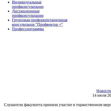
Индивидуальные
профконсультации
Дистанционные
профконсультации
Групповая профориентационная
консультация "Профвектор +"
Профессиограммы
Новост
14 июля 2
Слушатели факультета приняли участие в торжественном мер