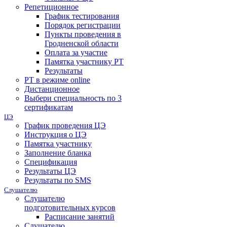
Репетиционное
График тестирования
Порядок регистрации
Пункты проведения в
Гродненской области
Оплата за участие
Памятка участнику РТ
Результаты
РТ в режиме online
Дистанционное
Выбери специальность по 3
сертификатам
ЦЭ
График проведения ЦЭ
Инструкция о ЦЭ
Памятка участнику
Заполнение бланка
Спецификация
Результаты ЦЭ
Результаты по SMS
Слушателю
Слушателю
подготовительных курсов
Расписание занятий
Слушателю