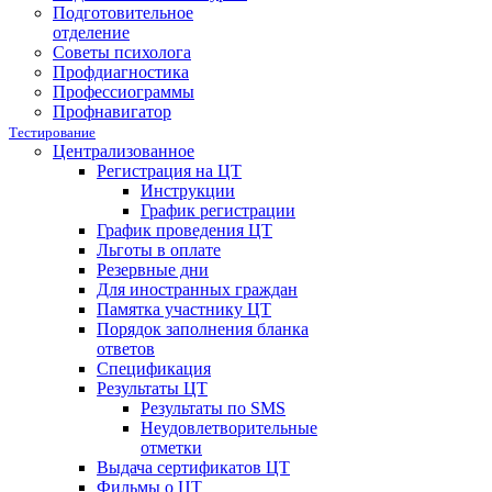
Подготовительное
отделение
Советы психолога
Профдиагностика
Профессиограммы
Профнавигатор
Тестирование
Централизованное
Регистрация на ЦТ
Инструкции
График регистрации
График проведения ЦТ
Льготы в оплате
Резервные дни
Для иностранных граждан
Памятка участнику ЦТ
Порядок заполнения бланка
ответов
Спецификация
Результаты ЦТ
Результаты по SMS
Неудовлетворительные
отметки
Выдача сертификатов ЦТ
Фильмы о ЦТ