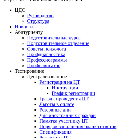
ЦДО
Руководство
Структура
Новости
Абитуриенту
Подготовительные курсы
Подготовительное отделение
Советы психолога
Профдиагностика
Профессиограммы
Профнавигатор
Тестирование
Централизованное
Регистрация на ЦТ
Инструкции
График регистрации
График проведения ЦТ
Льготы в оплате
Резервные дни
Для иностранных граждан
Памятка участнику ЦТ
Порядок заполнения бланка ответов
Спецификация
Результаты ЦТ