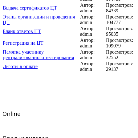
Автор:
Просмотров:
Выдача сертификатов ЦТ
admin
84339
Этапы организации и проведения
Автор:
Просмотров:
ЦТ
admin
104777
Автор:
Просмотров:
Бланк ответов ЦТ
admin
95035
Автор:
Просмотров:
Регистрация на ЦТ
admin
109079
Памятка участнику
Автор:
Просмотров:
централизованного тестирования
admin
32552
Автор:
Просмотров:
Льготы в оплате
admin
29137
Online