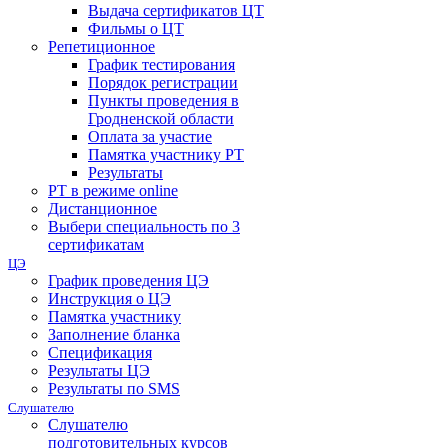
Выдача сертификатов ЦТ
Фильмы о ЦТ
Репетиционное
График тестирования
Порядок регистрации
Пункты проведения в
Гродненской области
Оплата за участие
Памятка участнику РТ
Результаты
РТ в режиме online
Дистанционное
Выбери специальность по 3
сертификатам
ЦЭ
График проведения ЦЭ
Инструкция о ЦЭ
Памятка участнику
Заполнение бланка
Спецификация
Результаты ЦЭ
Результаты по SMS
Слушателю
Слушателю
подготовительных курсов