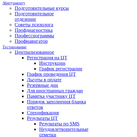
Абитуриенту
Подготовительные курсы
Подготовительное
отделение
Советы психолога
Профдиагностика
Профессиограммы
Профнавигатор
Тестирование
Централизованное
Регистрация на ЦТ
Инструкции
График регистрации
График проведения ЦТ
Льготы в оплате
Резервные дни
Для иностранных граждан
Памятка участнику ЦТ
Порядок заполнения бланка
ответов
Спецификация
Результаты ЦТ
Результаты по SMS
Неудовлетворительные
отметки