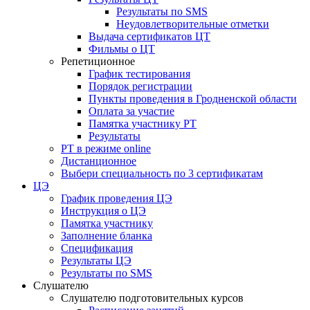
Результаты по SMS
Неудовлетворительные отметки
Выдача сертификатов ЦТ
Фильмы о ЦТ
Репетиционное
График тестирования
Порядок регистрации
Пункты проведения в Гродненской области
Оплата за участие
Памятка участнику РТ
Результаты
РТ в режиме online
Дистанционное
Выбери специальность по 3 сертификатам
ЦЭ
График проведения ЦЭ
Инструкция о ЦЭ
Памятка участнику
Заполнение бланка
Спецификация
Результаты ЦЭ
Результаты по SMS
Слушателю
Слушателю подготовительных курсов