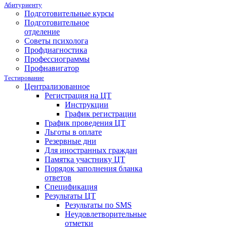
Абитуриенту
Подготовительные курсы
Подготовительное
отделение
Советы психолога
Профдиагностика
Профессиограммы
Профнавигатор
Тестирование
Централизованное
Регистрация на ЦТ
Инструкции
График регистрации
График проведения ЦТ
Льготы в оплате
Резервные дни
Для иностранных граждан
Памятка участнику ЦТ
Порядок заполнения бланка
ответов
Спецификация
Результаты ЦТ
Результаты по SMS
Неудовлетворительные
отметки