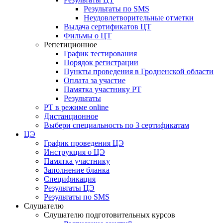
Результаты по SMS
Неудовлетворительные отметки
Выдача сертификатов ЦТ
Фильмы о ЦТ
Репетиционное
График тестирования
Порядок регистрации
Пункты проведения в Гродненской области
Оплата за участие
Памятка участнику РТ
Результаты
РТ в режиме online
Дистанционное
Выбери специальность по 3 сертификатам
ЦЭ
График проведения ЦЭ
Инструкция о ЦЭ
Памятка участнику
Заполнение бланка
Спецификация
Результаты ЦЭ
Результаты по SMS
Слушателю
Слушателю подготовительных курсов