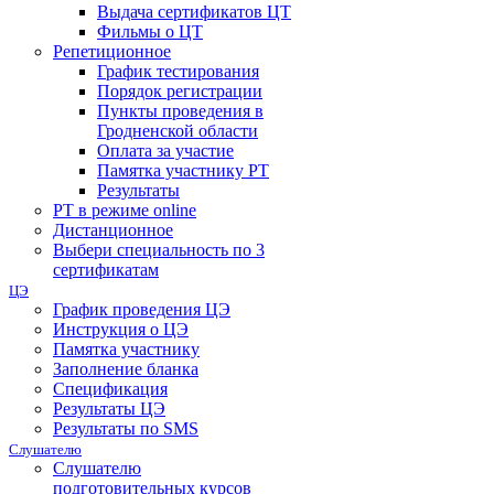
Выдача сертификатов ЦТ
Фильмы о ЦТ
Репетиционное
График тестирования
Порядок регистрации
Пункты проведения в
Гродненской области
Оплата за участие
Памятка участнику РТ
Результаты
РТ в режиме online
Дистанционное
Выбери специальность по 3
сертификатам
ЦЭ
График проведения ЦЭ
Инструкция о ЦЭ
Памятка участнику
Заполнение бланка
Спецификация
Результаты ЦЭ
Результаты по SMS
Слушателю
Слушателю
подготовительных курсов