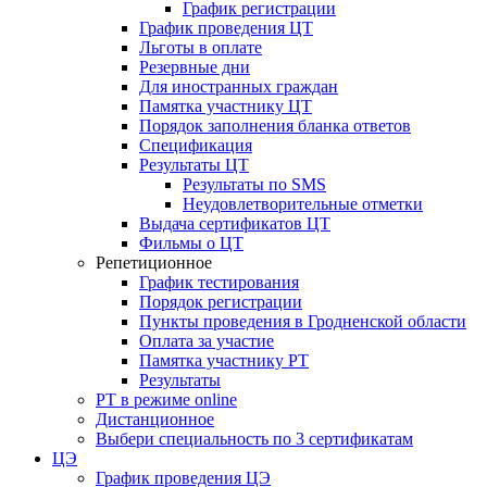
График регистрации
График проведения ЦТ
Льготы в оплате
Резервные дни
Для иностранных граждан
Памятка участнику ЦТ
Порядок заполнения бланка ответов
Спецификация
Результаты ЦТ
Результаты по SMS
Неудовлетворительные отметки
Выдача сертификатов ЦТ
Фильмы о ЦТ
Репетиционное
График тестирования
Порядок регистрации
Пункты проведения в Гродненской области
Оплата за участие
Памятка участнику РТ
Результаты
РТ в режиме online
Дистанционное
Выбери специальность по 3 сертификатам
ЦЭ
График проведения ЦЭ