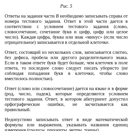
Рис. 5
Ответы на задания части
В
необходимо записывать справа от
номера тестового задания. Ответ в этой части дается в
соответствии с условием тестового задания (слово,
словосочетание, сочетание букв и цифр, цифр или целое
число). Каждая цифра, буква или знак «минус» (если число
отрицательное) записывается в отдельной клеточке.
Ответ, состоящий из нескольких слов, записывается слитно,
без дефиса, пробела или другого разделительного знака.
Если в таком ответе букв будет больше, чем клеточек в поле
ответа, то последнее слово следует писать убористо (не
соблюдая попадания букв в клеточки, чтобы слово
вместилось полностью).
Ответ (слово или словосочетание) дается на языке и в форме
(род, число, падеж), которые определяются условием
тестового задания. Ответ, в котором абитуриент допустил
орфографические ошибки, не засчитывается как
правильный.
Недопустимо записывать ответ в виде математической
формулы или выражения, указывать названия единиц
измерения (градусы, проценты, метры, тонны).