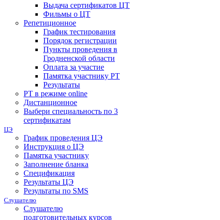
Выдача сертификатов ЦТ
Фильмы о ЦТ
Репетиционное
График тестирования
Порядок регистрации
Пункты проведения в
Гродненской области
Оплата за участие
Памятка участнику РТ
Результаты
РТ в режиме online
Дистанционное
Выбери специальность по 3
сертификатам
ЦЭ
График проведения ЦЭ
Инструкция о ЦЭ
Памятка участнику
Заполнение бланка
Спецификация
Результаты ЦЭ
Результаты по SMS
Слушателю
Слушателю
подготовительных курсов