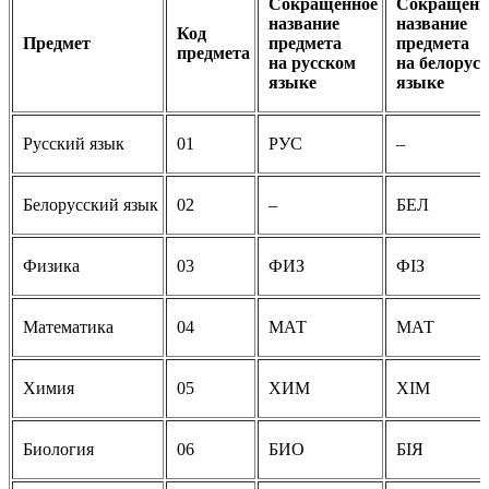
Сокращенное
Сокращенн
название
название
Код
Предмет
предмета
предмета
предмета
на русском
на белорус
языке
языке
Русский язык
01
РУС
–
Белорусский язык
02
–
БЕЛ
Физика
03
ФИЗ
ФIЗ
Математика
04
МАТ
МАТ
Химия
05
ХИМ
ХIМ
Биология
06
БИО
БIЯ