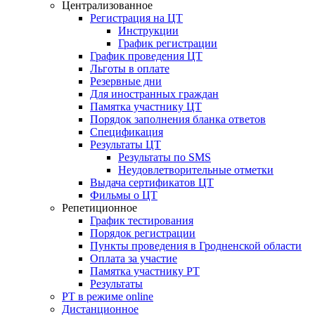
Централизованное
Регистрация на ЦТ
Инструкции
График регистрации
График проведения ЦТ
Льготы в оплате
Резервные дни
Для иностранных граждан
Памятка участнику ЦТ
Порядок заполнения бланка ответов
Спецификация
Результаты ЦТ
Результаты по SMS
Неудовлетворительные отметки
Выдача сертификатов ЦТ
Фильмы о ЦТ
Репетиционное
График тестирования
Порядок регистрации
Пункты проведения в Гродненской области
Оплата за участие
Памятка участнику РТ
Результаты
РТ в режиме online
Дистанционное