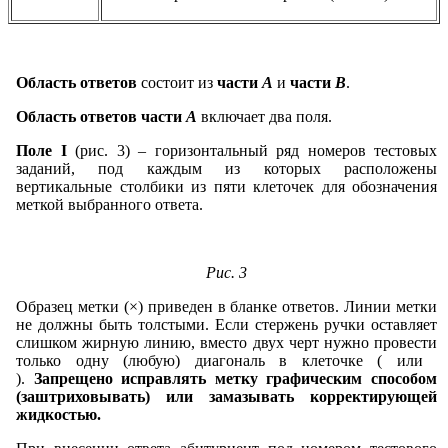
Область ответов
состоит из
части
А
и
части
В
.
Область ответов части
А
включает два поля.
Поле I
(рис. 3) – горизонтальный ряд номеров тестовых
заданий, под каждым из которых расположены
вертикальные столбики из пяти клеточек для обозначения
меткой выбранного ответа.
Рис. 3
Образец метки (×) приведен в бланке ответов. Линии метки
не должны быть толстыми. Если стержень ручки оставляет
слишком жирную линию, вместо двух черт нужно провести
только одну (любую) диагональ в клеточке (
или
).
Запрещено исправлять метку графическим способом
(заштриховывать) или замазывать корректирующей
жидкостью.