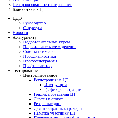
Централизованное тестирование
Бланк ответов ЦТ
ЦДО
Руководство
Структура
Новости
Абитуриенту
Подготовительные курсы
Подготовительное отделение
Советы психолога
Профдиагностика
Профессиограммы
Профнавигатор
Тестирование
Централизованное
Регистрация на ЦТ
Инструкции
График регистрации
График проведения ЦТ
Льготы в оплате
Резервные дни
Для иностранных граждан
Памятка участнику ЦТ
Порядок заполнения бланка ответов