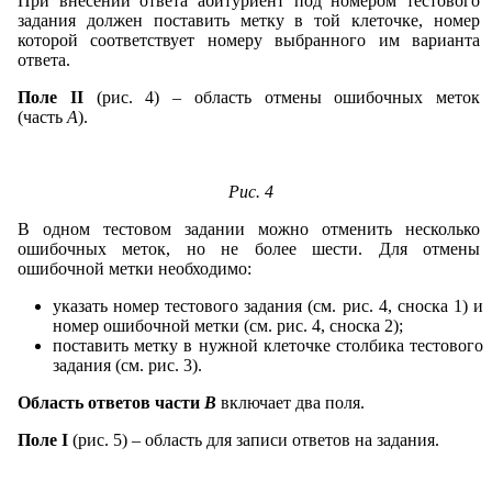
При внесении ответа абитуриент под номером тестового
задания должен поставить метку в той клеточке, номер
которой соответствует номеру выбранного им варианта
ответа.
Поле II
(рис. 4) – область отмены ошибочных меток
(часть
А
).
Рис. 4
В одном тестовом задании можно отменить несколько
ошибочных меток, но не более шести. Для отмены
ошибочной метки необходимо:
указать номер тестового задания (см. рис. 4, сноска 1) и
номер ошибочной метки (см. рис. 4, сноска 2);
поставить метку в нужной клеточке столбика тестового
задания (см. рис. 3).
Область ответов
части
В
включает два поля.
Поле I
(рис. 5) – область для записи ответов на задания.