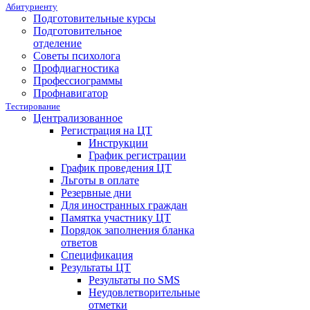
Абитуриенту
Подготовительные курсы
Подготовительное
отделение
Советы психолога
Профдиагностика
Профессиограммы
Профнавигатор
Тестирование
Централизованное
Регистрация на ЦТ
Инструкции
График регистрации
График проведения ЦТ
Льготы в оплате
Резервные дни
Для иностранных граждан
Памятка участнику ЦТ
Порядок заполнения бланка
ответов
Спецификация
Результаты ЦТ
Результаты по SMS
Неудовлетворительные
отметки