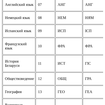
Английский язык
07
АНГ
АНГ
Немецкий язык
08
НЕМ
НЯМ
Испанский язык
09
ИСП
ICП
Французский
10
ФРА
ФРА
язык
История
11
ИСТ
ГIC
Беларуси
Обществоведение
12
ОБЩ
ГРА
География
13
ГЕО
ГЕА
Всемирная