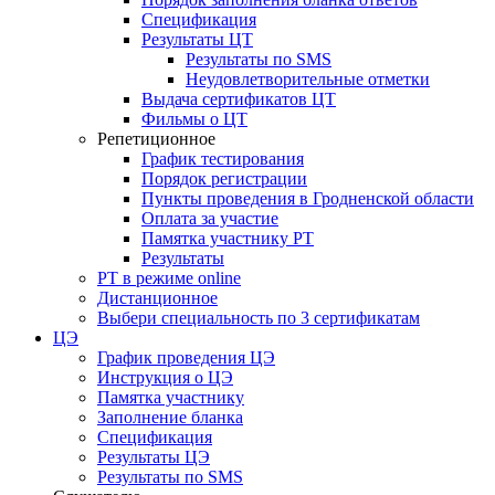
Спецификация
Результаты ЦТ
Результаты по SMS
Неудовлетворительные отметки
Выдача сертификатов ЦТ
Фильмы о ЦТ
Репетиционное
График тестирования
Порядок регистрации
Пункты проведения в Гродненской области
Оплата за участие
Памятка участнику РТ
Результаты
РТ в режиме online
Дистанционное
Выбери специальность по 3 сертификатам
ЦЭ
График проведения ЦЭ
Инструкция о ЦЭ
Памятка участнику
Заполнение бланка
Спецификация
Результаты ЦЭ
Результаты по SMS