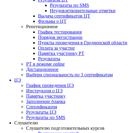
Результаты по SMS
Неудовлетворительные отметки
Выдача сертификатов ЦТ
Фильмы о ЦТ
Репетиционное
График тестирования
Порядок регистрации
Пункты проведения в Гродненской области
Оплата за участие
Памятка участнику РТ
Результаты
РТ в режиме online
Дистанционное
Выбери специальность по 3 сертификатам
ЦЭ
График проведения ЦЭ
Инструкция о ЦЭ
Памятка участнику
Заполнение бланка
Спецификация
Результаты ЦЭ
Результаты по SMS
Слушателю
Слушателю подготовительных курсов