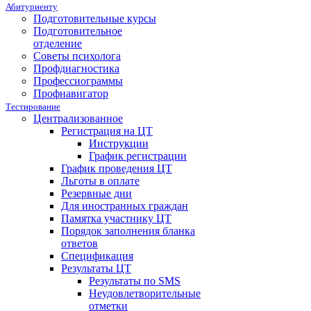
Абитуриенту
Подготовительные курсы
Подготовительное
отделение
Советы психолога
Профдиагностика
Профессиограммы
Профнавигатор
Тестирование
Централизованное
Регистрация на ЦТ
Инструкции
График регистрации
График проведения ЦТ
Льготы в оплате
Резервные дни
Для иностранных граждан
Памятка участнику ЦТ
Порядок заполнения бланка
ответов
Спецификация
Результаты ЦТ
Результаты по SMS
Неудовлетворительные
отметки