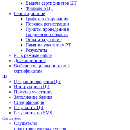
Выдача сертификатов ЦТ
Фильмы о ЦТ
Репетиционное
График тестирования
Порядок регистрации
Пункты проведения в
Гродненской области
Оплата за участие
Памятка участнику РТ
Результаты
РТ в режиме online
Дистанционное
Выбери специальность по 3
сертификатам
ЦЭ
График проведения ЦЭ
Инструкция о ЦЭ
Памятка участнику
Заполнение бланка
Спецификация
Результаты ЦЭ
Результаты по SMS
Слушателю
Слушателю
подготовительных курсов