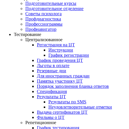
Подготовительные курсы
Подготовительное отделение
Советы психолога
Профдиагностика
Профессиограммы
Профнавигатор
Тестирование
Централизованное
Регистрация на ЦТ
Инструкции
График регистрации
График проведения ЦТ
Льготы в оплате
Резервные дни
Для иностранных граждан
Памятка участнику ЦТ
Порядок заполнения бланка ответов
Спецификация
Результаты ЦТ
Результаты по SMS
Неудовлетворительные отметки
Выдача сертификатов ЦТ
Фильмы о ЦТ
Репетиционное
График тестирования