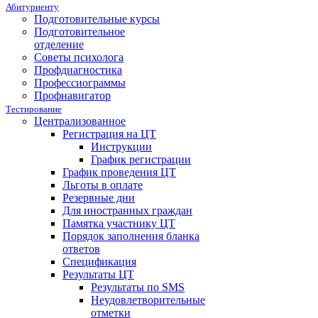
Абитуриенту
Подготовительные курсы
Подготовительное
отделение
Советы психолога
Профдиагностика
Профессиограммы
Профнавигатор
Тестирование
Централизованное
Регистрация на ЦТ
Инструкции
График регистрации
График проведения ЦТ
Льготы в оплате
Резервные дни
Для иностранных граждан
Памятка участнику ЦТ
Порядок заполнения бланка
ответов
Спецификация
Результаты ЦТ
Результаты по SMS
Неудовлетворительные
отметки