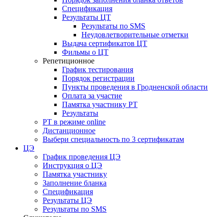
Спецификация
Результаты ЦТ
Результаты по SMS
Неудовлетворительные отметки
Выдача сертификатов ЦТ
Фильмы о ЦТ
Репетиционное
График тестирования
Порядок регистрации
Пункты проведения в Гродненской области
Оплата за участие
Памятка участнику РТ
Результаты
РТ в режиме online
Дистанционное
Выбери специальность по 3 сертификатам
ЦЭ
График проведения ЦЭ
Инструкция о ЦЭ
Памятка участнику
Заполнение бланка
Спецификация
Результаты ЦЭ
Результаты по SMS