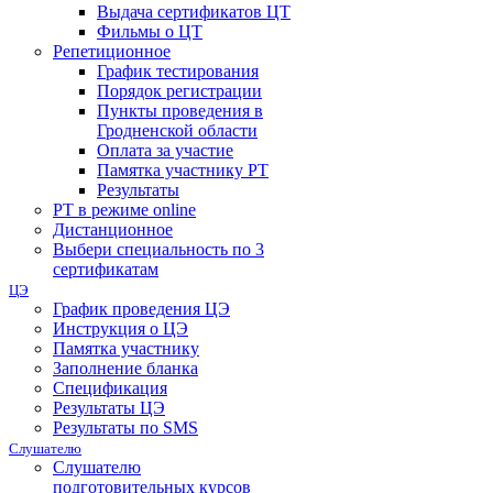
Выдача сертификатов ЦТ
Фильмы о ЦТ
Репетиционное
График тестирования
Порядок регистрации
Пункты проведения в
Гродненской области
Оплата за участие
Памятка участнику РТ
Результаты
РТ в режиме online
Дистанционное
Выбери специальность по 3
сертификатам
ЦЭ
График проведения ЦЭ
Инструкция о ЦЭ
Памятка участнику
Заполнение бланка
Спецификация
Результаты ЦЭ
Результаты по SMS
Слушателю
Слушателю
подготовительных курсов