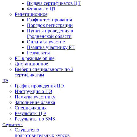
Выдача сертификатов ЦТ
Фильмы о ЦТ
Репетиционное
График тестирования
Порядок регистрации
Пункты проведения в
Гродненской области
Оплата за участие
Памятка участнику РТ
Результаты
РТ в режиме online
Дистанционное
Выбери специальность по 3
сертификатам
ЦЭ
График проведения ЦЭ
Инструкция о ЦЭ
Памятка участнику
Заполнение бланка
Спецификация
Результаты ЦЭ
Результаты по SMS
Слушателю
Слушателю
подготовительных курсов