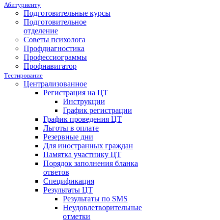
Абитуриенту
Подготовительные курсы
Подготовительное
отделение
Советы психолога
Профдиагностика
Профессиограммы
Профнавигатор
Тестирование
Централизованное
Регистрация на ЦТ
Инструкции
График регистрации
График проведения ЦТ
Льготы в оплате
Резервные дни
Для иностранных граждан
Памятка участнику ЦТ
Порядок заполнения бланка
ответов
Спецификация
Результаты ЦТ
Результаты по SMS
Неудовлетворительные
отметки