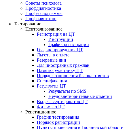
Советы психолога
Профдиагностика
Профессиограммы
Профнавигатор
Тестирование
Централизованное
Регистрация на ЦТ
Инструкции
График регистрации
График проведения ЦТ
Льготы в оплате
Резервные дни
Для иностранных граждан
Памятка участнику ЦТ
Порядок заполнения бланка ответов
Спецификация
Результаты ЦТ
Результаты по SMS
Неудовлетворительные отметки
Выдача сертификатов ЦТ
Фильмы о ЦТ
Репетиционное
График тестирования
Порядок регистрации
Пункты проведения в Гродненской области