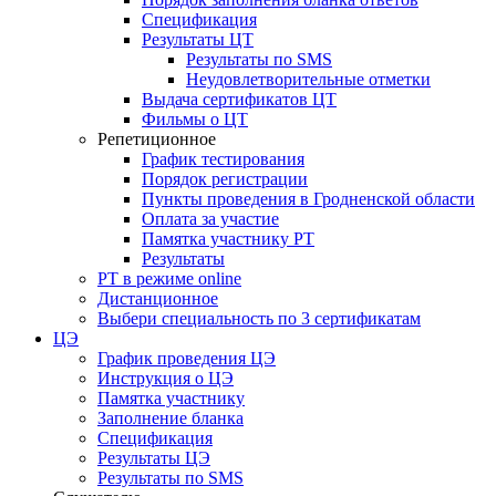
Спецификация
Результаты ЦТ
Результаты по SMS
Неудовлетворительные отметки
Выдача сертификатов ЦТ
Фильмы о ЦТ
Репетиционное
График тестирования
Порядок регистрации
Пункты проведения в Гродненской области
Оплата за участие
Памятка участнику РТ
Результаты
РТ в режиме online
Дистанционное
Выбери специальность по 3 сертификатам
ЦЭ
График проведения ЦЭ
Инструкция о ЦЭ
Памятка участнику
Заполнение бланка
Спецификация
Результаты ЦЭ
Результаты по SMS