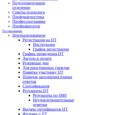
Подготовительное
отделение
Советы психолога
Профдиагностика
Профессиограммы
Профнавигатор
Тестирование
Централизованное
Регистрация на ЦТ
Инструкции
График регистрации
График проведения ЦТ
Льготы в оплате
Резервные дни
Для иностранных граждан
Памятка участнику ЦТ
Порядок заполнения бланка
ответов
Спецификация
Результаты ЦТ
Результаты по SMS
Неудовлетворительные
отметки
Выдача сертификатов ЦТ
Фильмы о ЦТ