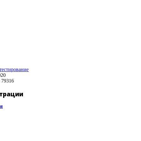
тестирование
020
 79316
страции
ия