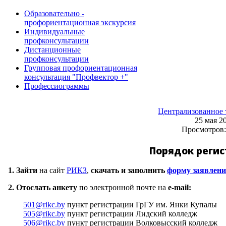
Образовательно -
профориентационная экскурсия
Индивидуальные
профконсультации
Дистанционные
профконсультации
Групповая профориентационная
консультация "Профвектор +"
Профессиограммы
Централизованное 
25 мая 2
Просмотров:
Порядок реги
1. Зайти
на сайт
РИКЗ
,
скачать и заполнить
форму заявлен
2.
Отослать анкету
по электронной почте на
e-mail:
501@rikc.by
пункт регистрации ГрГУ им. Янки Купалы
505@rikc.by
пункт регистрации Лидский колледж
506@rikc.by
пункт регистрации Волковысский колледж