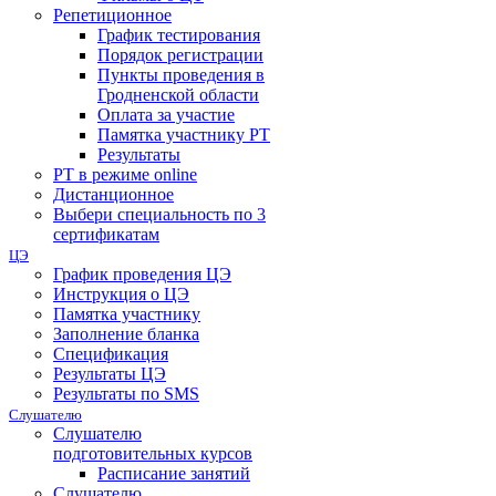
Репетиционное
График тестирования
Порядок регистрации
Пункты проведения в
Гродненской области
Оплата за участие
Памятка участнику РТ
Результаты
РТ в режиме online
Дистанционное
Выбери специальность по 3
сертификатам
ЦЭ
График проведения ЦЭ
Инструкция о ЦЭ
Памятка участнику
Заполнение бланка
Спецификация
Результаты ЦЭ
Результаты по SMS
Слушателю
Слушателю
подготовительных курсов
Расписание занятий
Слушателю